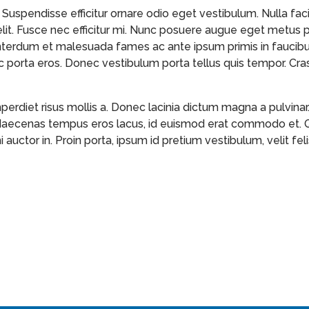
Suspendisse efficitur ornare odio eget vestibulum. Nulla faci
lit. Fusce nec efficitur mi. Nunc posuere augue eget metus pha
nterdum et malesuada fames ac ante ipsum primis in faucibus.
c porta eros. Donec vestibulum porta tellus quis tempor. Cras 
erdiet risus mollis a. Donec lacinia dictum magna a pulvinar.
Maecenas tempus eros lacus, id euismod erat commodo et. Qu
 auctor in. Proin porta, ipsum id pretium vestibulum, velit feli