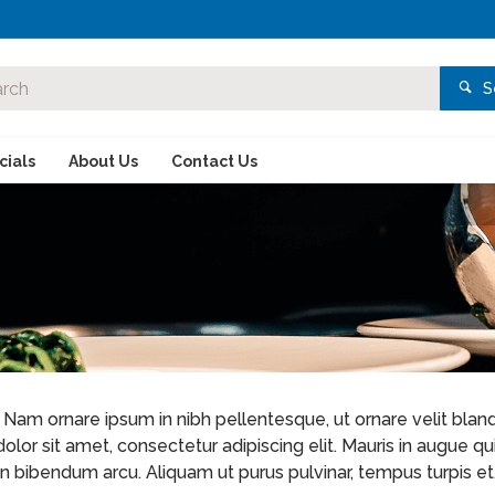
S
ials
About Us
Contact Us
Nam ornare ipsum in nibh pellentesque, ut ornare velit blandit
 dolor sit amet, consectetur adipiscing elit. Mauris in augue 
n bibendum arcu. Aliquam ut purus pulvinar, tempus turpis et